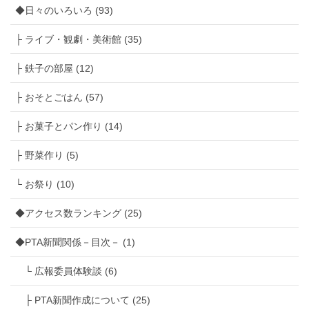
◆日々のいろいろ (93)
├ ライブ・観劇・美術館 (35)
├ 鉄子の部屋 (12)
├ おそとごはん (57)
├ お菓子とパン作り (14)
├ 野菜作り (5)
└ お祭り (10)
◆アクセス数ランキング (25)
◆PTA新聞関係－目次－ (1)
└ 広報委員体験談 (6)
├ PTA新聞作成について (25)