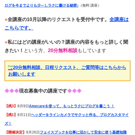
ログを今までよりも少～しラクに書ける秘密♪
（無料 講座）
●
全講座の10月以降のリクエストを受付中です。
全講座は
こちらです。
●
私にはどの講座がいいの？講座の内容をもっと詳しく聞
きたい！
という方、
20分無料相談
もしています
20分無料相談、日程リクエスト、ご質問等はこちらから
お願いします
◆◆◆
現在募集中の講座です
◆◆◆
【残3】
8月9日
Amecareを使って、もっとラクにブログを書こう ！
【残1】
8月11日
ヘッダーをラインカメラでサクッと作る、ブログカスタマイ
ズ！
【開催決定】
8月26日
フェイスブックを仕事に活かして安全に使う基礎知識