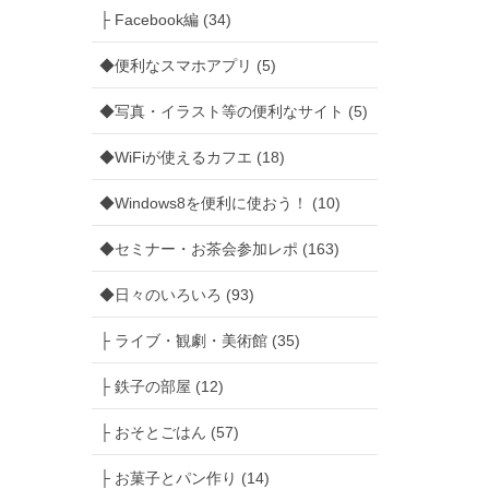
├ Facebook編 (34)
◆便利なスマホアプリ (5)
◆写真・イラスト等の便利なサイト (5)
◆WiFiが使えるカフエ (18)
◆Windows8を便利に使おう！ (10)
◆セミナー・お茶会参加レポ (163)
◆日々のいろいろ (93)
├ ライブ・観劇・美術館 (35)
├ 鉄子の部屋 (12)
├ おそとごはん (57)
├ お菓子とパン作り (14)