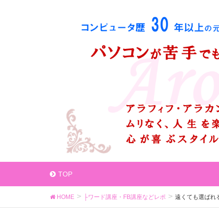
TOP
HOME
├ワード講座・FB講座などレポ
遠くても選ばれ