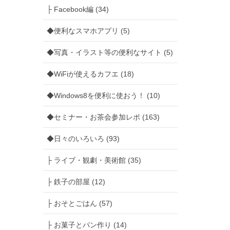
├ Facebook編 (34)
◆便利なスマホアプリ (5)
◆写真・イラスト等の便利なサイト (5)
◆WiFiが使えるカフエ (18)
◆Windows8を便利に使おう！ (10)
◆セミナー・お茶会参加レポ (163)
◆日々のいろいろ (93)
├ ライブ・観劇・美術館 (35)
├ 鉄子の部屋 (12)
├ おそとごはん (57)
├ お菓子とパン作り (14)